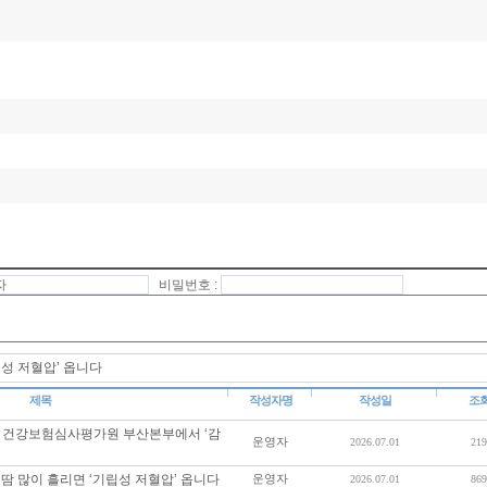
비밀번호 :
성 저혈압’ 옵니다
제목
작성자명
작성일
조
 건강보험심사평가원 부산본부에서 ‘감
운영자
2026.07.01
219
 많이 흘리면 ‘기립성 저혈압’ 옵니다
운영자
2026.07.01
869