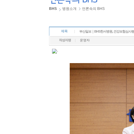
BHS
병원소개
언론속의 BHS
제목
부산일보｜BHS한서병원, 건강보험심사평
작성자명
운영자