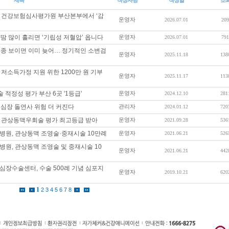
제목
작성자명
작성일
조
 건강보험심사평가원 부산본부에서 ‘감
운영자
2026.07.01
209
 많이 흘리면 ‘기립성 저혈압’ 옵니다
운영자
2026.07.01
791
종 보이면 이미 늦어… 정기적인 소변검
운영자
2025.11.18
138
저소득가정 지원 위한 1200만 원 기부
운영자
2025.11.17
113
정성 평가 부산 6곳 '1등급'
운영자
2024.12.10
281
심장 돌연사 위험 더 커진다
관리자
2024.01.12
720
 관상동맥우회술 평가 최고등급 받아
운영자
2021.09.28
536
병원, 관상동맥 조영술·중재시술 10만례
운영자
2021.06.21
526
원, 관상동맥 조영술 및 중재시술 10
운영자
2021.06.21
442
장수술센터, 수술 500례 기념 심포지
운영자
2019.10.21
620
1
2
3
4
5
6
7
8