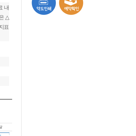
료 내
은 △
 지표
달