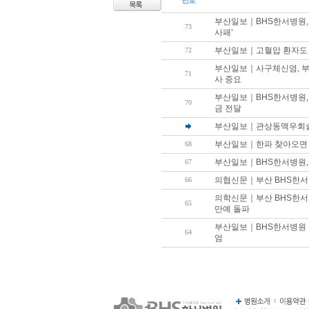
번호
부산일보｜BHS한서병원,
73
사패’
부산일보｜고혈압 환자도 땀
72
부산일보｜사구체신염, 부
71
사 중요
부산일보｜BHS한서병원, 
70
금 전달
부산일보｜관상동맥우회술 적
부산일보｜한파 찾아오면 
68
부산일보｜BHS한서병원,
67
의협신문｜부산 BHS한서
66
의학신문｜부산 BHS한서병
65
만예 돌파
부산일보｜BHS한서병원 심
64
엄