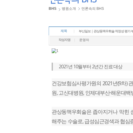
BHS
병원소개
언론속의 BHS
제목
부산일보｜관상동맥우회술 적정성 평가 부산 
작성자명
운영자
2021년 10월부터 2년간 진료 대상
건강보험심사평가원의 2021년(9차)
원, 고신대병원, 인제대부산·해운대백
관상동맥우회술은 좁아지거나 막힌 
해주는 수술로, 급성심근경색과 협심증