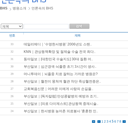
BHS
병원소개
언론속의 BHS
번호
제목
데일리메디｜‘수영한서병원’ 2006년도 스텐..
33
KNN｜관상동맥확장 및 절제술 수술 전국 최다..
32
동아일보｜[대한민국 수술지도] 30대 질환 어..
31
부산일보｜심근경색·뇌졸중 초기 3시간이 생사..
30
머니투데이｜뇌졸중 치료 잘하는 가까운 병원은?
29
부산일보｜혈전이 뭉쳐져 혈관 차단 죽상혈전증은..
28
교회복음신문｜어려운 이에게 사랑의 손길을..
27
부산일보｜[독자칼럼] 만성콩팥병의 예방과 조기..
26
부산일보｜[의료 다이제스트] 관상동맥 중재시술..
25
부산일보｜한서병원 농어촌 의료봉사 '훈훈한 인..
24
5
1
2
3
4
6
7
8