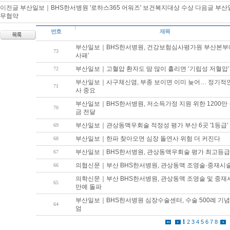
이전글
부산일보｜BHS한서병원 '로하스365 어워즈' 보건복지대상 수상
다음글
부산
무협약
번호
제목
부산일보｜BHS한서병원, 건강보험심사평가원 부산본부에
73
사패’
부산일보｜고혈압 환자도 땀 많이 흘리면 ‘기립성 저혈압’
72
부산일보｜사구체신염, 부종 보이면 이미 늦어… 정기적
71
사 중요
부산일보｜BHS한서병원, 저소득가정 지원 위한 1200만 
70
금 전달
부산일보｜관상동맥우회술 적정성 평가 부산 6곳 '1등급'
69
부산일보｜한파 찾아오면 심장 돌연사 위험 더 커진다
68
부산일보｜BHS한서병원, 관상동맥우회술 평가 최고등급
67
의협신문｜부산 BHS한서병원, 관상동맥 조영술·중재시술
66
의학신문｜부산 BHS한서병원, 관상동맥 조영술 및 중재시
65
만예 돌파
부산일보｜BHS한서병원 심장수술센터, 수술 500례 기
64
엄
1
2
3
4
5
6
7
8