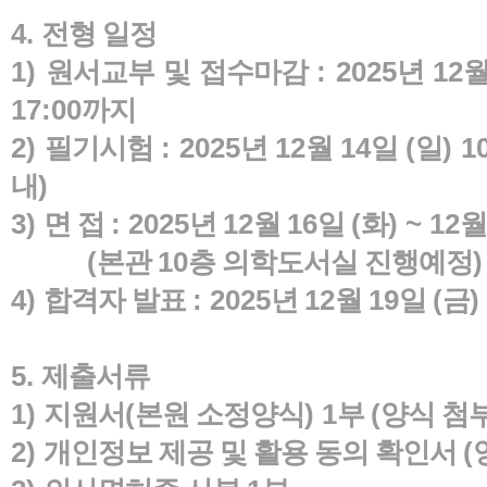
4.
전형 일정
1)
원서교부 및 접수마감
: 2025
년
12
17:00
까지
2)
필기시험
: 2025
년
12
월
14
일
(
일
) 1
내
)
3)
면 접
: 2025
년
12
월
16
일
(
화
) ~ 12
(
본관
10
층 의학도서실 진행예정
)
4)
합격자 발표
: 2025
년
12
월
19
일
(
금
)
5.
제출서류
1)
지원서
(
본원 소정양식
) 1
부
(
양식 첨
2)
개인정보 제공 및 활용 동의 확인서
(