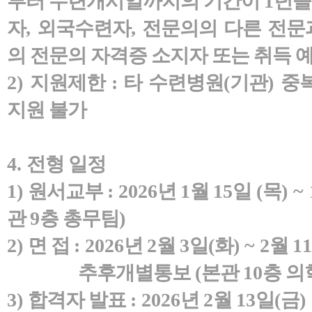
부터 수련개시일까지의 기간이
1
년을
자
,
외국수련자
,
전문의의 다른 전문
의 전문의 자격증 소지자 또는 취득 
2)
지원제한 : 타 수련병원
(
기관
)
중
지원 불가
4.
전형 일정
1)
원서교부
: 2026
년
1
월
15
일
(
목
) ~ 
관
9
층 총무팀
)
2)
면 접
: 2026
년
2
월
3
일
(
화
) ~ 2
월
11
추후개별통보
(
본관
10
층 의
3)
합격자 발표
: 2026
년
2
월
13
일
(
금
)