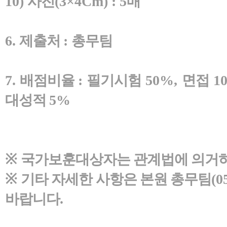
10)
사진
(3×4Cm) : 5
매
6.
제출처
:
총무팀
7.
배점비율
:
필기시험
50%,
면접
1
대성적
5%
※
국가보훈대상자는 관계법에 의거
※
기타 자세한 사항은 본원 총무팀
(0
바랍니다
.