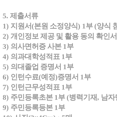
5.
제출서류
1)
지원서
(
본원 소정양식
) 1
부
(
양식 
2)
개인정보 제공 및 활용 동의 확인
3)
의사면허증 사본
1
부
4)
의과대학성적표
1
부
5)
의대졸업 증명서
1
부
6)
인턴수료
(
예정
)
증명서
1
부
7)
인턴근무성적표
1
부
8)
주민등록초본
1
부
(
병력기재
,
남자
9)
주민등록등본
1
부