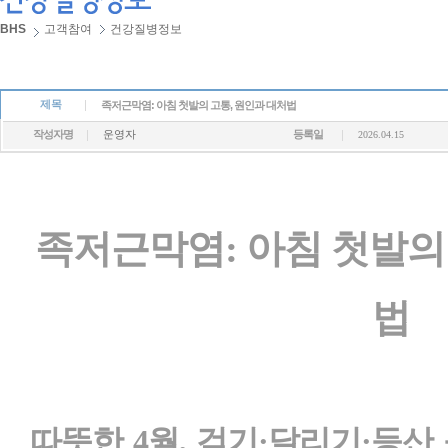
BHS
고객참여
건강질병정보
제목
족저근막염: 아침 첫발의 고통, 원인과 대처법
작성자명
운영자
등록일
2026.04.15
족저근막염: 아침 첫발의
법
따뜻한 4월, 걷기·달리기·등산