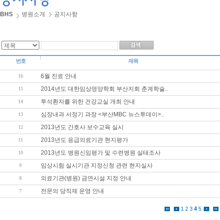
BHS
병원소개
공지사항
번호
제목
6월 진료 안내
16
2014년도 대한임상영양학회 부산지회 춘계학술..
15
투석환자를 위한 건강교실 개최 안내
14
심장내과 서정기 과장 <부산MBC 뉴스투데이>..
13
2013년도 간호사 보수교육 실시
12
2013년도 응급의료기관 현지평가
11
2013년도 병원신임평가 및 수련병원 실태조사
10
임상시험 실시기관 지정신청 관련 현지실사
9
의료기관(병원) 금연시설 지정 안내
8
전문의 당직제 운영 안내
7
4
1
2
3
5