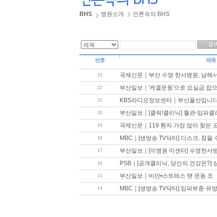
BHS
병원소개
언론속의 BHS
번호
제목
국제신문｜부산 수영 한서병원, 남해서
23
부산일보｜'케겔운동'으로 요실금 잡으
22
KBS라디오정보센터｜부산울산입니
21
부산일보｜[클릭!클리닉] 혈관-임파클
20
국제신문｜119 환자 가장 많이 찾은 
19
MBC｜[생방송 TV닥터] 디스크, 참을 수 
18
부산일보｜[이병원 이센터] 수영한서병
17
PSB｜[공개클리닉, 당신의 건강은?] 심
16
부산일보｜비만•스트레스 땐 운동 조
15
MBC｜[생방송 TV닥터] 임파부종-유방암,
14