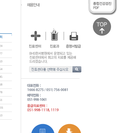
회
24
77
63
54
45
68
78
61
031
53