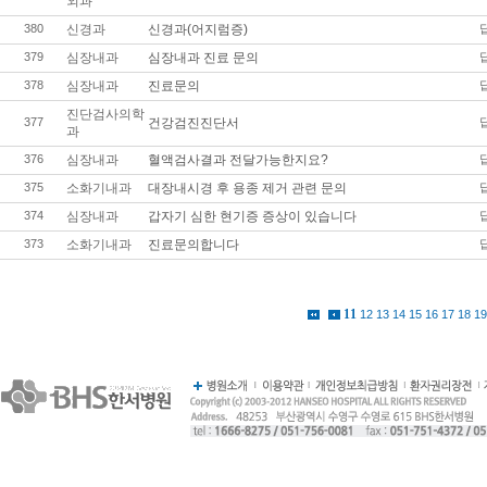
외과
380
신경과
신경과(어지럼증)
379
심장내과
심장내과 진료 문의
378
심장내과
진료문의
진단검사의학
377
건강검진진단서
과
376
심장내과
혈액검사결과 전달가능한지요?
375
소화기내과
대장내시경 후 용종 제거 관련 문의
374
심장내과
갑자기 심한 현기증 증상이 있습니다
373
소화기내과
진료문의합니다
11
12
13
14
15
16
17
18
19