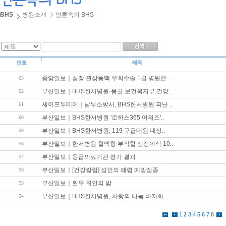
BHS
병원소개
언론속의 BHS
번호
제목
중앙일보｜심장 관상동맥 우회수술 1급 병원은 ..
63
부산일보｜BHS한서병원·몽골 보건복지부 건강..
62
세이프투데이｜남부소방서, BHS한서병원 피난 ..
61
부산일보｜BHS한서병원 '로하스365 어워즈'..
60
부산일보｜BHS한서병원, 119 구급대원 대상..
59
부산일보｜한서병원 혈액형 부적합 신장이식 10..
58
부산일보｜응급의료기관 평가 결과
57
부산일보｜[건강칼럼] 성인의 폐렴 예방접종
56
부산일보｜환우 위안의 밤
55
부산일보｜BHS한서병원, 사랑의 나눔 바자회
54
2
1
3
4
5
6
7
8