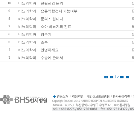
10
비뇨의학과
전립선염 문의
9
비뇨의학과
요류역함검사 가능여부
8
비뇨의학과
문의 드립니다
7
비뇨의학과
소아 비뇨기과 진료
6
비뇨의학과
암수치
5
비뇨의학과
조루
4
비뇨의학과
안녕하세요
3
비뇨의학과
수술에 관해서
1
2