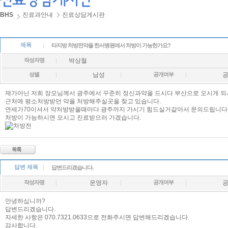
BHS
진료과안내
진료상담게시판
제목
타지방 처방전약을 한서병원에서 처방이 가능한가요?
작성자명
박상철
성별
남성
공개여부
제가아닌 저희 장모님께서 광주에서 꾸준히 정신과약을 드시다 부산으로 오시게 
근처에 평소처방받던 약을 처방해주실곳을 찾고 있습니다.
연세가70이셔서 약처방받을때마다 광주까지 가시기 힘드실거같아서 문의드립니다
처방이 가능하시면 모시고 진료받으러 가겠습니다.
답변 제목
답변드리겠습니다.
작성자명
운영자
공개여부
안녕하십니까?
답변드리겠습니다.
자세한 사항은 070.7321.0633으로 전화주시면 답변해드리겠습니다.
감사합니다.