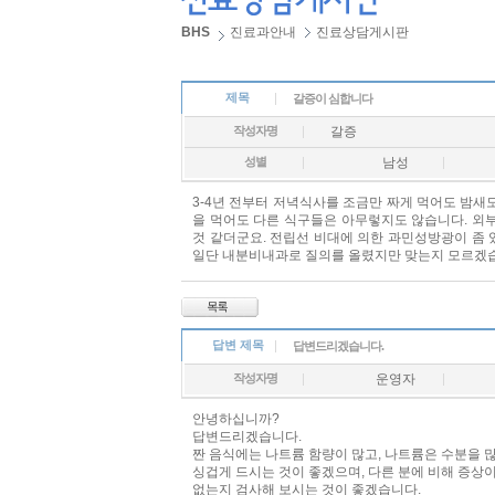
BHS
진료과안내
진료상담게시판
제목
갈증이 심합니다
작성자명
갈증
성별
남성
3-4년 전부터 저녁식사를 조금만 짜게 먹어도 밤새도
을 먹어도 다른 식구들은 아무렇지도 않습니다. 외
것 같더군요. 전립선 비대에 의한 과민성방광이 좀 
일단 내분비내과로 질의를 올렸지만 맞는지 모르겠
답변 제목
답변드리겠습니다.
작성자명
운영자
안녕하십니까?
답변드리겠습니다.
짠 음식에는 나트륨 함량이 많고, 나트륨은 수분을 
싱겁게 드시는 것이 좋겠으며, 다른 분에 비해 증상
없는지 검사해 보시는 것이 좋겠습니다.