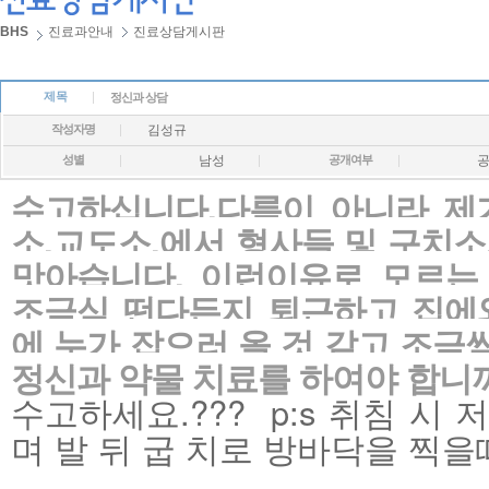
BHS
진료과안내
진료상담게시판
제목
정신과 상담
작성자명
김성규
성별
남성
공개여부
수고하십니다.다름이 아니라 제
소,교도소.에서 형사들 및 구치
맛아습니다. 이런이유로 모르는
조금식 떤다든지 퇴근하고 집에
에 누가 잡으러 올 것 같고 조금
정신과 약물 치료를 하여야 합니까
수고하세요.??? p:s 취침 시
며 발 뒤 굽 치로 방바닥을 찍