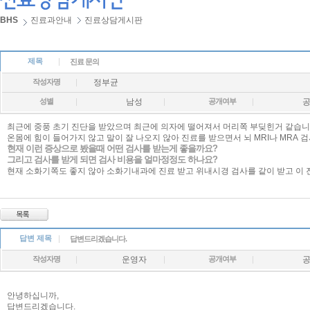
BHS
진료과안내
진료상담게시판
제목
진료 문의
작성자명
정부균
성별
남성
공개여부
최근에 중풍 초기 진단을 받았으며 최근에 의자에 떨어져서 머리쪽 부딪힌거 같습니
온몸에 힘이 들어가지 않고 말이 잘 나오지 않아 진료를 받으면서 뇌 MRI나 MRA 
현재 이런 증상으로 봤을때 어떤 검사를 받는게 좋을까요?
그리고 검사를 받게 되면 검사 비용을 얼마정정도 하나요?
현재 소화기쪽도 좋지 않아 소화기내과에 진료 받고 위내시경 검사를 같이 받고 이
답변 제목
답변드리겠습니다.
작성자명
운영자
공개여부
안녕하십니까,
답변드리겠습니다.