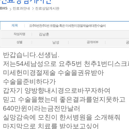
BHS
진료과안내
진료상담게시판
제목
요추5번천추1번 유합술 혹은 미세헌미경절제술에대한수술비
작성자명
김남훈
성별
남성
공개여부
반갑습니다.선생님.
저는54세남성으로 요추5번 천추1번디스
미세헌미경절제술 수술을권유받아
수술을준비하다가
갑자기 양방향내시경으로바꾸자하여
믿고 수술을했는데 좋은결과를얻지못하고
640만윈이라는금전만날러
실망감속에 모친이 한서병원을 소개해줘
마지막으로 치료를 받아보고싶어